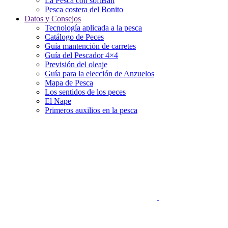
La Pesca con softBait
Pesca costera del Bonito
Datos y Consejos
Tecnología aplicada a la pesca
Catálogo de Peces
Guía mantención de carretes
Guía del Pescador 4×4
Previsión del oleaje
Guía para la elección de Anzuelos
Mapa de Pesca
Los sentidos de los peces
El Nape
Primeros auxilios en la pesca