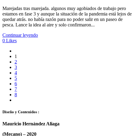
Marejadas tras marejada. algunos muy agobiados de trabajo pero
estamos en fase 3 y aunque la situación de la pandemia está lejos de
quedar atrás. no había razón para no poder salir en un paseo de
pesca. Lance la idea al aire y solo confirmaron...
Continuar leyendo
0
Likes
1
2
3
4
5
6
7
8
Diseño y Contenidos :
Mauricio Hernández Aliaga
(Mecano) –
2020