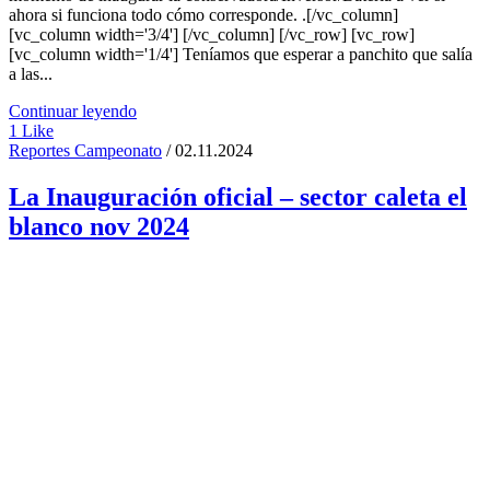
ahora si funciona todo cómo corresponde. .[/vc_column]
[vc_column width='3/4'] [/vc_column] [/vc_row] [vc_row]
[vc_column width='1/4'] Teníamos que esperar a panchito que salía
a las...
Continuar leyendo
1
Like
Reportes Campeonato
/ 02.11.2024
La Inauguración oficial – sector caleta el
blanco nov 2024