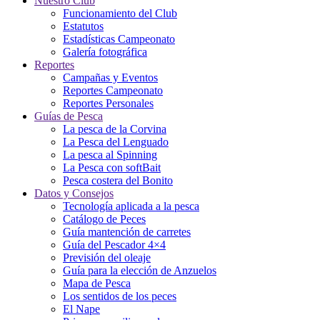
Nuestro Club
Funcionamiento del Club
Estatutos
Estadísticas Campeonato
Galería fotográfica
Reportes
Campañas y Eventos
Reportes Campeonato
Reportes Personales
Guías de Pesca
La pesca de la Corvina
La Pesca del Lenguado
La pesca al Spinning
La Pesca con softBait
Pesca costera del Bonito
Datos y Consejos
Tecnología aplicada a la pesca
Catálogo de Peces
Guía mantención de carretes
Guía del Pescador 4×4
Previsión del oleaje
Guía para la elección de Anzuelos
Mapa de Pesca
Los sentidos de los peces
El Nape