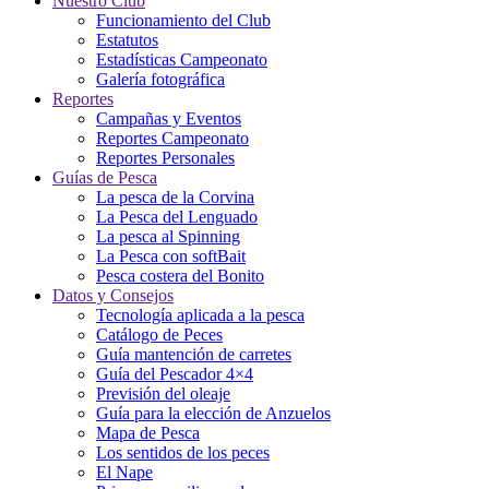
Nuestro Club
Funcionamiento del Club
Estatutos
Estadísticas Campeonato
Galería fotográfica
Reportes
Campañas y Eventos
Reportes Campeonato
Reportes Personales
Guías de Pesca
La pesca de la Corvina
La Pesca del Lenguado
La pesca al Spinning
La Pesca con softBait
Pesca costera del Bonito
Datos y Consejos
Tecnología aplicada a la pesca
Catálogo de Peces
Guía mantención de carretes
Guía del Pescador 4×4
Previsión del oleaje
Guía para la elección de Anzuelos
Mapa de Pesca
Los sentidos de los peces
El Nape