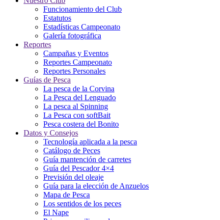
Nuestro Club
Funcionamiento del Club
Estatutos
Estadísticas Campeonato
Galería fotográfica
Reportes
Campañas y Eventos
Reportes Campeonato
Reportes Personales
Guías de Pesca
La pesca de la Corvina
La Pesca del Lenguado
La pesca al Spinning
La Pesca con softBait
Pesca costera del Bonito
Datos y Consejos
Tecnología aplicada a la pesca
Catálogo de Peces
Guía mantención de carretes
Guía del Pescador 4×4
Previsión del oleaje
Guía para la elección de Anzuelos
Mapa de Pesca
Los sentidos de los peces
El Nape