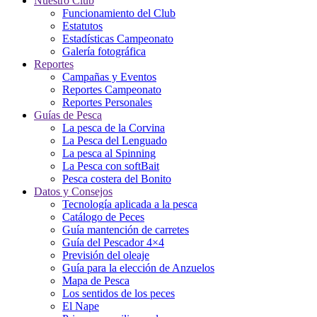
Nuestro Club
Funcionamiento del Club
Estatutos
Estadísticas Campeonato
Galería fotográfica
Reportes
Campañas y Eventos
Reportes Campeonato
Reportes Personales
Guías de Pesca
La pesca de la Corvina
La Pesca del Lenguado
La pesca al Spinning
La Pesca con softBait
Pesca costera del Bonito
Datos y Consejos
Tecnología aplicada a la pesca
Catálogo de Peces
Guía mantención de carretes
Guía del Pescador 4×4
Previsión del oleaje
Guía para la elección de Anzuelos
Mapa de Pesca
Los sentidos de los peces
El Nape