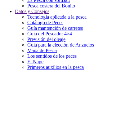
La Pesca con softBait
Pesca costera del Bonito
Datos y Consejos
Tecnología aplicada a la pesca
Catálogo de Peces
Guía mantención de carretes
Guía del Pescador 4×4
Previsión del oleaje
Guía para la elección de Anzuelos
Mapa de Pesca
Los sentidos de los peces
El Nape
Primeros auxilios en la pesca