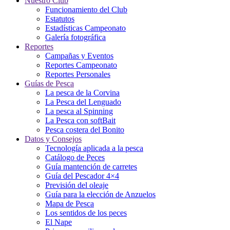
Nuestro Club
Funcionamiento del Club
Estatutos
Estadísticas Campeonato
Galería fotográfica
Reportes
Campañas y Eventos
Reportes Campeonato
Reportes Personales
Guías de Pesca
La pesca de la Corvina
La Pesca del Lenguado
La pesca al Spinning
La Pesca con softBait
Pesca costera del Bonito
Datos y Consejos
Tecnología aplicada a la pesca
Catálogo de Peces
Guía mantención de carretes
Guía del Pescador 4×4
Previsión del oleaje
Guía para la elección de Anzuelos
Mapa de Pesca
Los sentidos de los peces
El Nape