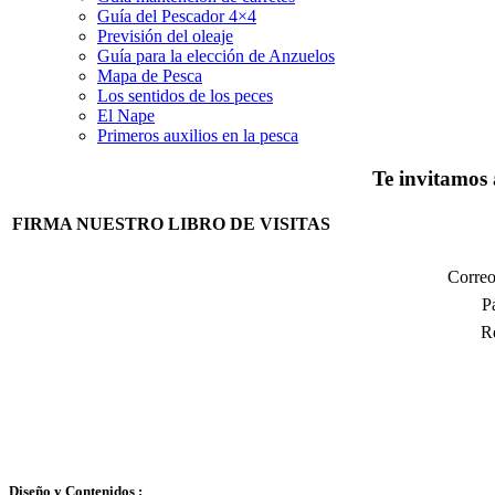
Guía del Pescador 4×4
Previsión del oleaje
Guía para la elección de Anzuelos
Mapa de Pesca
Los sentidos de los peces
El Nape
Primeros auxilios en la pesca
Te invitamos a
FIRMA NUESTRO LIBRO DE VISITAS
Correo
P
R
Diseño y Contenidos :