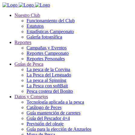
Nuestro Club
Funcionamiento del Club
Estatutos
Estadísticas Campeonato
Galería fotográfica
Reportes
Campañas y Eventos
Reportes Campeonato
Reportes Personales
Guías de Pesca
La pesca de la Corvina
La Pesca del Lenguado
La pesca al Spinning
La Pesca con softBait
Pesca costera del Bonito
Datos y Consejos
Tecnología aplicada a la pesca
Catálogo de Peces
Guía mantención de carretes
Guía del Pescador 4×4
Previsión del oleaje
Guía para la elección de Anzuelos
Mapa de Pesca