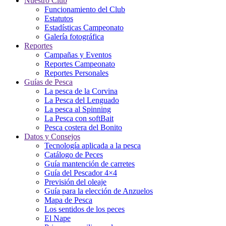
Nuestro Club
Funcionamiento del Club
Estatutos
Estadísticas Campeonato
Galería fotográfica
Reportes
Campañas y Eventos
Reportes Campeonato
Reportes Personales
Guías de Pesca
La pesca de la Corvina
La Pesca del Lenguado
La pesca al Spinning
La Pesca con softBait
Pesca costera del Bonito
Datos y Consejos
Tecnología aplicada a la pesca
Catálogo de Peces
Guía mantención de carretes
Guía del Pescador 4×4
Previsión del oleaje
Guía para la elección de Anzuelos
Mapa de Pesca
Los sentidos de los peces
El Nape