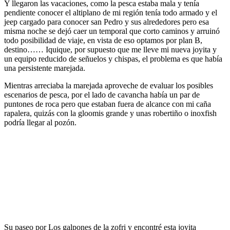
Y llegaron las vacaciones, como la pesca estaba mala y tenía
pendiente conocer el altiplano de mi región tenía todo armado y el
jeep cargado para conocer san Pedro y sus alrededores pero esa
misma noche se dejó caer un temporal que corto caminos y arruinó
todo posibilidad de viaje, en vista de eso optamos por plan B,
destino…… Iquique, por supuesto que me lleve mi nueva joyita y
un equipo reducido de señuelos y chispas, el problema es que había
una persistente marejada.
Mientras arreciaba la marejada aproveche de evaluar los posibles
escenarios de pesca, por el lado de cavancha había un par de
puntones de roca pero que estaban fuera de alcance con mi caña
rapalera, quizás con la gloomis grande y unas robertiño o inoxfish
podría llegar al pozón.
Su paseo por Los galpones de la zofri y encontré esta joyita