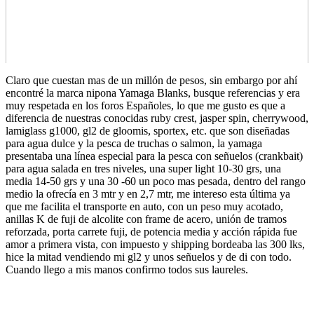
Claro que cuestan mas de un millón de pesos, sin embargo por ahí
encontré la marca nipona Yamaga Blanks, busque referencias y era
muy respetada en los foros Españoles, lo que me gusto es que a
diferencia de nuestras conocidas ruby crest, jasper spin, cherrywood,
lamiglass g1000, gl2 de gloomis, sportex, etc. que son diseñadas
para agua dulce y la pesca de truchas o salmon, la yamaga
presentaba una línea especial para la pesca con señuelos (crankbait)
para agua salada en tres niveles, una super light 10-30 grs, una
media 14-50 grs y una 30 -60 un poco mas pesada, dentro del rango
medio la ofrecía en 3 mtr y en 2,7 mtr, me intereso esta última ya
que me facilita el transporte en auto, con un peso muy acotado,
anillas K de fuji de alcolite con frame de acero, unión de tramos
reforzada, porta carrete fuji, de potencia media y acción rápida fue
amor a primera vista, con impuesto y shipping bordeaba las 300 lks,
hice la mitad vendiendo mi gl2 y unos señuelos y de di con todo.
Cuando llego a mis manos confirmo todos sus laureles.