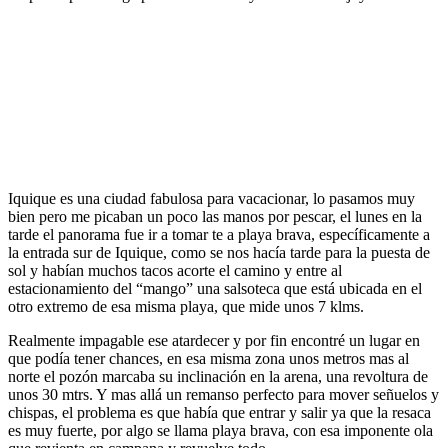
Iquique es una ciudad fabulosa para vacacionar, lo pasamos muy
bien pero me picaban un poco las manos por pescar, el lunes en la
tarde el panorama fue ir a tomar te a playa brava, específicamente a
la entrada sur de Iquique, como se nos hacía tarde para la puesta de
sol y habían muchos tacos acorte el camino y entre al
estacionamiento del “mango” una salsoteca que está ubicada en el
otro extremo de esa misma playa, que mide unos 7 klms.
Realmente impagable ese atardecer y por fin encontré un lugar en
que podía tener chances, en esa misma zona unos metros mas al
norte el pozón marcaba su inclinación en la arena, una revoltura de
unos 30 mtrs. Y mas allá un remanso perfecto para mover señuelos y
chispas, el problema es que había que entrar y salir ya que la resaca
es muy fuerte, por algo se llama playa brava, con esa imponente ola