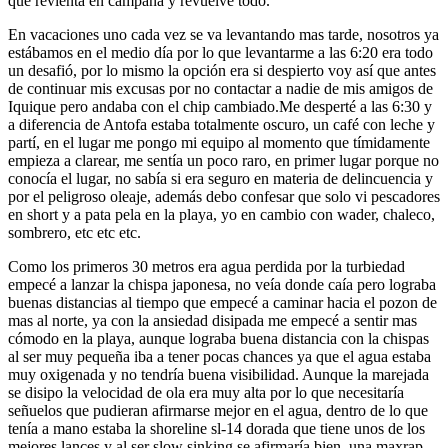
que revienta en campana y revuelve todo.
En vacaciones uno cada vez se va levantando mas tarde, nosotros ya
estábamos en el medio día por lo que levantarme a las 6:20 era todo
un desafió, por lo mismo la opción era si despierto voy así que antes
de continuar mis excusas por no contactar a nadie de mis amigos de
Iquique pero andaba con el chip cambiado.Me desperté a las 6:30 y
a diferencia de Antofa estaba totalmente oscuro, un café con leche y
partí, en el lugar me pongo mi equipo al momento que tímidamente
empieza a clarear, me sentía un poco raro, en primer lugar porque no
conocía el lugar, no sabía si era seguro en materia de delincuencia y
por el peligroso oleaje, además debo confesar que solo vi pescadores
en short y a pata pela en la playa, yo en cambio con wader, chaleco,
sombrero, etc etc etc.
Como los primeros 30 metros era agua perdida por la turbiedad
empecé a lanzar la chispa japonesa, no veía donde caía pero lograba
buenas distancias al tiempo que empecé a caminar hacia el pozon de
mas al norte, ya con la ansiedad disipada me empecé a sentir mas
cómodo en la playa, aunque lograba buena distancia con la chispas
al ser muy pequeña iba a tener pocas chances ya que el agua estaba
muy oxigenada y no tendría buena visibilidad. Aunque la marejada
se disipo la velocidad de ola era muy alta por lo que necesitaría
señuelos que pudieran afirmarse mejor en el agua, dentro de lo que
tenía a mano estaba la shoreline sl-14 dorada que tiene unos de los
mejores lances y al ser slow sinking se afirmaría bien, una maxrap