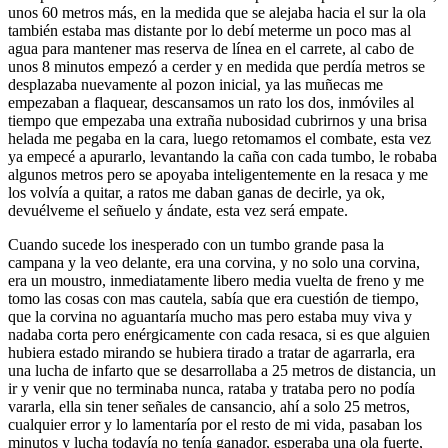
unos 60 metros más, en la medida que se alejaba hacia el sur la ola
también estaba mas distante por lo debí meterme un poco mas al
agua para mantener mas reserva de línea en el carrete, al cabo de
unos 8 minutos empezó a cerder y en medida que perdía metros se
desplazaba nuevamente al pozon inicial, ya las muñecas me
empezaban a flaquear, descansamos un rato los dos, inmóviles al
tiempo que empezaba una extraña nubosidad cubrirnos y una brisa
helada me pegaba en la cara, luego retomamos el combate, esta vez
ya empecé a apurarlo, levantando la caña con cada tumbo, le robaba
algunos metros pero se apoyaba inteligentemente en la resaca y me
los volvía a quitar, a ratos me daban ganas de decirle, ya ok,
devuélveme el señuelo y ándate, esta vez será empate.
Cuando sucede los inesperado con un tumbo grande pasa la
campana y la veo delante, era una corvina, y no solo una corvina,
era un moustro, inmediatamente libero media vuelta de freno y me
tomo las cosas con mas cautela, sabía que era cuestión de tiempo,
que la corvina no aguantaría mucho mas pero estaba muy viva y
nadaba corta pero enérgicamente con cada resaca, si es que alguien
hubiera estado mirando se hubiera tirado a tratar de agarrarla, era
una lucha de infarto que se desarrollaba a 25 metros de distancia, un
ir y venir que no terminaba nunca, rataba y trataba pero no podía
vararla, ella sin tener señales de cansancio, ahí a solo 25 metros,
cualquier error y lo lamentaría por el resto de mi vida, pasaban los
minutos y lucha todavía no tenía ganador, esperaba una ola fuerte,