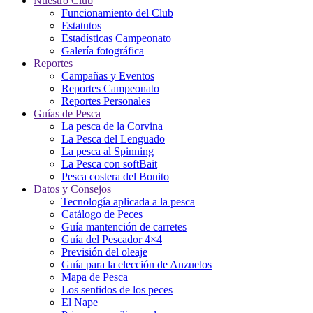
Nuestro Club
Funcionamiento del Club
Estatutos
Estadísticas Campeonato
Galería fotográfica
Reportes
Campañas y Eventos
Reportes Campeonato
Reportes Personales
Guías de Pesca
La pesca de la Corvina
La Pesca del Lenguado
La pesca al Spinning
La Pesca con softBait
Pesca costera del Bonito
Datos y Consejos
Tecnología aplicada a la pesca
Catálogo de Peces
Guía mantención de carretes
Guía del Pescador 4×4
Previsión del oleaje
Guía para la elección de Anzuelos
Mapa de Pesca
Los sentidos de los peces
El Nape