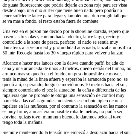
de guata fluorescente que podría dejarla en zona roja para ser vista
desde abajo, una duo surfer que tiene buen nado pero podría no
tener suficiente lance para llegar y también una duo rougth tail que
se va mas a fondo, el resto estaba fuera de combate.
Una vez en el pozon me decido por la shoreline dorada, espero que
pasen las tres olas y camino hacia adentro, lance largo, recto y
controlado a la zona de pesca, perfecto, el nado se sentía muy
llamativo, a la velocidad y profundidad adecuada, lanzaba unos 45 a
50 mtr. Recogía hasta los 30 y luego rápido para volver a lanzar.
Alcance a hacer tres lances con la daiwa cuando pafff, bajada de
caña y una arrancada de unos 20 metros, quedo detrás del tumbo, no
arranco mas se quedó en el fondo, un peso imposible de mover,
tenía la mitad de la línea afuera y esperaba la arrancada pero no, se
quedó ahí, esperando, luego se movió unos 10 metros hacia el sur,
siempre controlando el pez la situación, la caña a diferencia de las
rapaleras que he probado te otorga una sensación de control muy
parecida a las cañas grandes, no sientes ese rebote típico de una
rapelera en las muñecas, por el contrario la sensación en las manos
es muy firme, aun así era imposible robarle metros, no podía ser
corvina, quizás toyo, mmmmm bueno, le daremos pelea al toyo,
tengo toda la mañana.
Siempre manteniendo la tensión me empezó a desplazar hacia el sur,