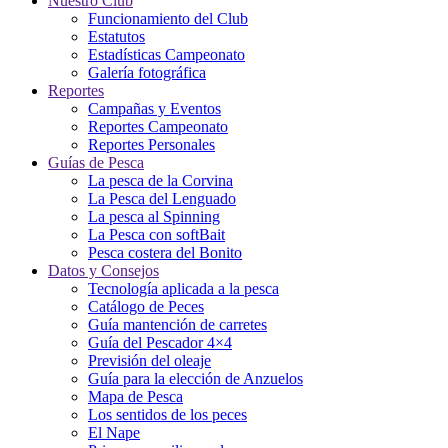
Nuestro Club
Funcionamiento del Club
Estatutos
Estadísticas Campeonato
Galería fotográfica
Reportes
Campañas y Eventos
Reportes Campeonato
Reportes Personales
Guías de Pesca
La pesca de la Corvina
La Pesca del Lenguado
La pesca al Spinning
La Pesca con softBait
Pesca costera del Bonito
Datos y Consejos
Tecnología aplicada a la pesca
Catálogo de Peces
Guía mantención de carretes
Guía del Pescador 4×4
Previsión del oleaje
Guía para la elección de Anzuelos
Mapa de Pesca
Los sentidos de los peces
El Nape