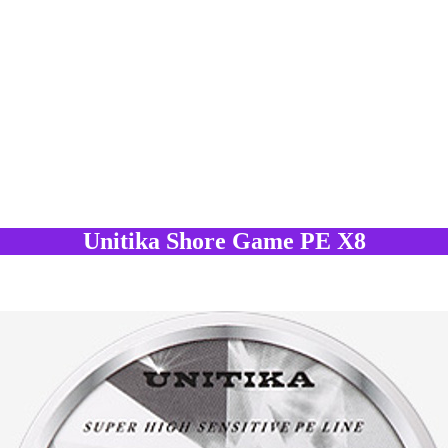
Unitika Shore Game PE X8