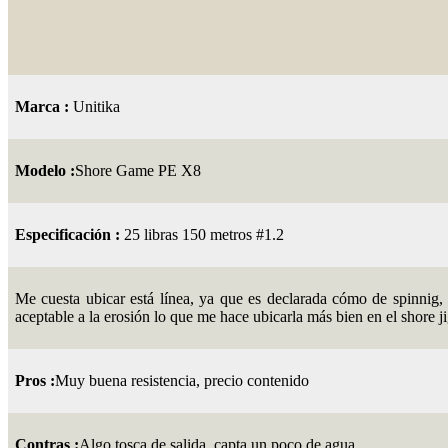
Marca :
Unitika
Modelo :
Shore Game PE X8
Especificación :
25 libras 150 metros #1.2
Me cuesta ubicar está línea, ya que es declarada cómo de spinnig, 
aceptable a la erosión lo que me hace ubicarla más bien en el shore 
Pros :
Muy buena resistencia, precio contenido
Contras :
Algo tosca de salida, capta un poco de agua.